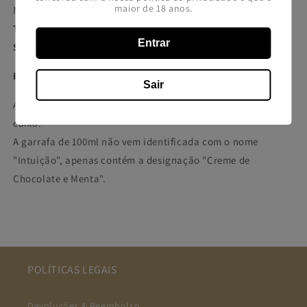
maior de 18 anos.
Menta, Açúcar e Chocolate
Teor Alcoólico:
17%
Entrar
Servir de preferência fresco!
PODE CONTER VESTÍGIOS DE FRUTOS DE CASCA RIJA
Sair
Apenas as garrafas de 200ml e 500ml são fornecidas com
caixa.
A garrafa de 100ml não vem identificada com o nome
"Intuição", apenas contém a designação "Creme de
Chocolate e Menta".
POLÍTICAS LEGAIS
Devoluções & Reembolso