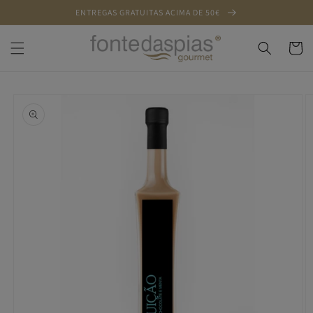
Saltar
ENTREGAS GRATUITAS ACIMA DE 50€
para o
conteúdo
Carrinh
Saltar para
a
informação
do produto