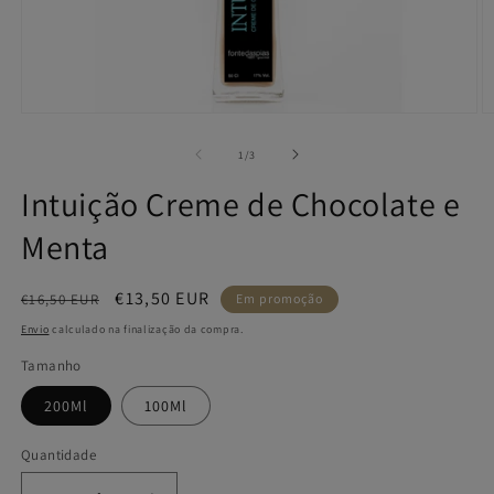
Abrir
A
conteúdo
c
de
1
/
3
multimédia
m
1
2
Intuição Creme de Chocolate e
em
e
modal
m
Menta
Preço
Preço
€13,50 EUR
€16,50 EUR
Em promoção
normal
de
Envio
calculado na finalização da compra.
saldo
Tamanho
200Ml
100Ml
Quantidade