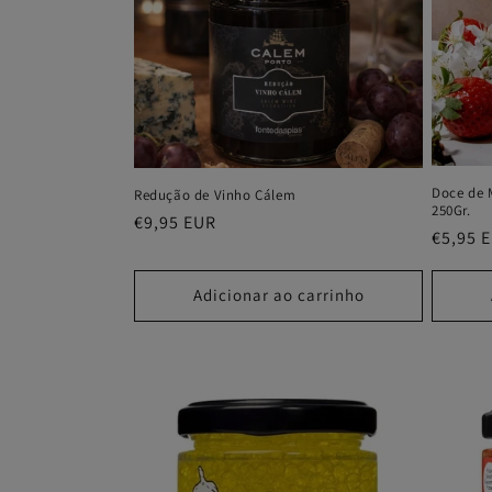
Doce de 
Redução de Vinho Cálem
250Gr.
Preço
€9,95 EUR
Preço
€5,95 
normal
normal
Adicionar ao carrinho