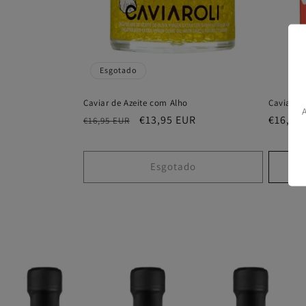
Esgotado
Caviar de Azeite com Alho
Caviar d
Preço
Preço
€13,95 EUR
Preço
€16,95
€16,95 EUR
normal
de
normal
saldo
Esgotado