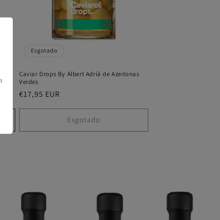
Esgotado
Caviar Drops By Albert Adrià de Azeitonas
a
Verdes
Preço
€17,95 EUR
normal
Esgotado