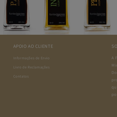
APOIO AO CLIENTE
S
A 
Informações de Envio
Mi
Livro de Reclamações
Do
Contatos
pr
qu
po