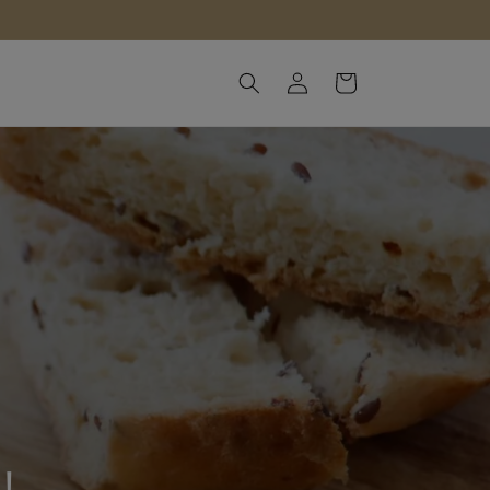
Iniciar
Carrinho
sessão
!