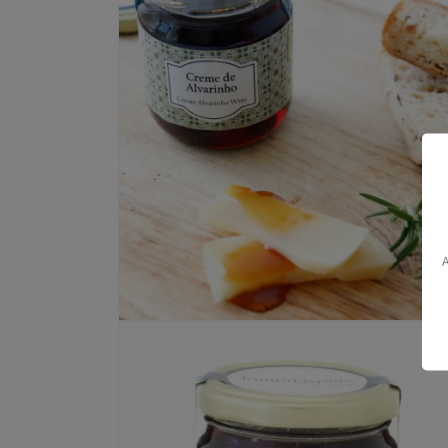
multimédia
1
em
modal
Abrir
conteúdo
multimédia
2
em
modal