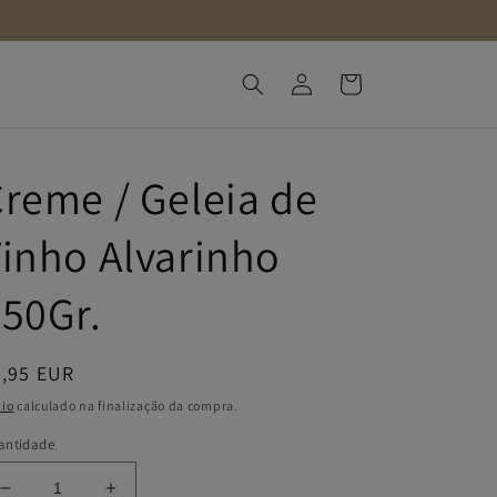
Iniciar
Carrinho
sessão
reme / Geleia de
inho Alvarinho
50Gr.
reço
7,95 EUR
ormal
io
calculado na finalização da compra.
antidade