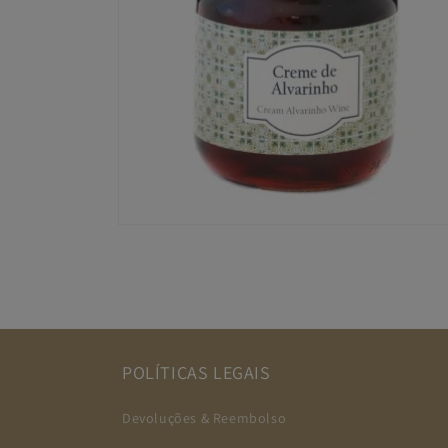
Abrir
conteúdo
multimédia
4
em
modal
POLÍTICAS LEGAIS
Devoluções & Reembolso