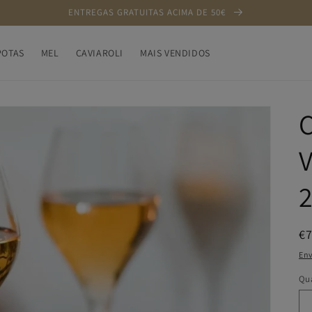
ENTREGAS GRATUITAS ACIMA DE 50€
OTAS
MEL
CAVIAROLI
MAIS VENDIDOS
C
V
2
P
€
n
Env
Qu