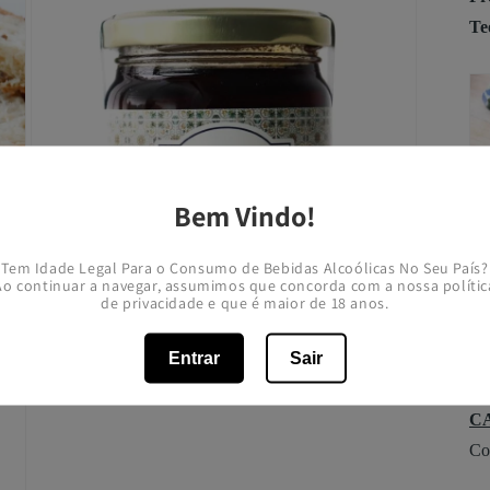
Te
Bem Vindo!
Tem Idade Legal Para o Consumo de Bebidas Alcoólicas No Seu País?
Ao continuar a navegar, assumimos que concorda com a nossa polític
de privacidade e que é maior de 18 anos.
Entrar
Sair
Abrir
conteúdo
P
multimédia
3
C
em
Con
modal