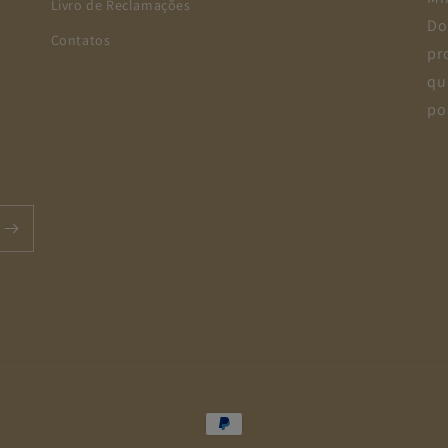
Livro de Reclamações
Do
Contatos
pr
qu
po
Métodos