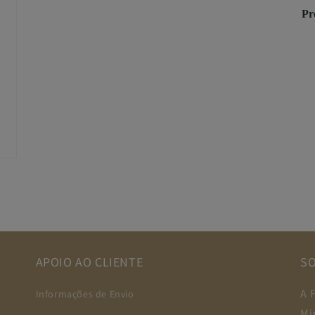
Pr
APOIO AO CLIENTE
S
A 
Informações de Envio
Mi