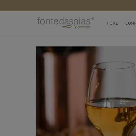
Saltar
para o
conteúdo
HOME
COMP
Saltar para
a
informação
do produto