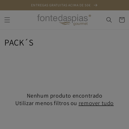
Saltar
ENTREGAS GRATUITAS ACIMA DE 50€
para o
conteúdo
Carrinh
C
PACK´S
o
l
e
ç
Nenhum produto encontrado
ã
Utilizar menos filtros ou
remover tudo
o
: