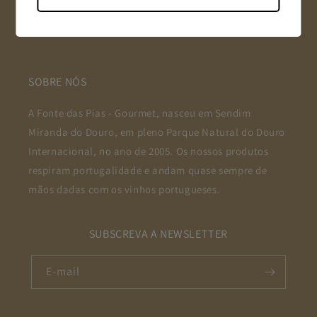
Contatos
SOBRE NÓS
A Fonte das Pias - Gourmet, nasceu em Sendim
Miranda do Douro, em pleno Parque Natural do Douro
Internacional, no ano de 2005. Os nossos produtos
respiram portugalidade e andam quase sempre de
mãos dadas com os vinhos portugueses.
SUBSCREVA A NEWSLETTER
E-mail